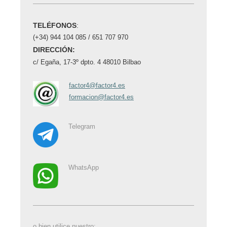
TELÉFONOS
:
(+34) 944 104 085 / 651 707 970
DIRECCIÓN:
c/ Egaña, 17-3º dpto. 4
48010 Bilbao
factor4@factor4.es
formacion@factor4.es
Telegram
WhatsApp
o bien utilice nuestro: